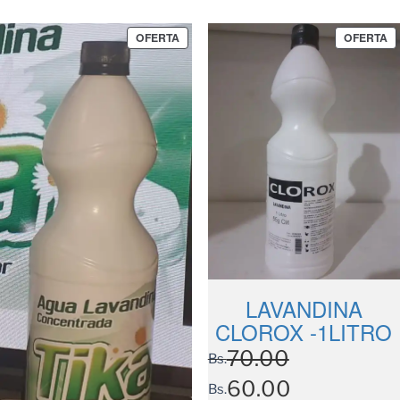
OFERTA
OFERTA
LAVANDINA
CLOROX -1LITRO
70.00
Bs.
60.00
Bs.