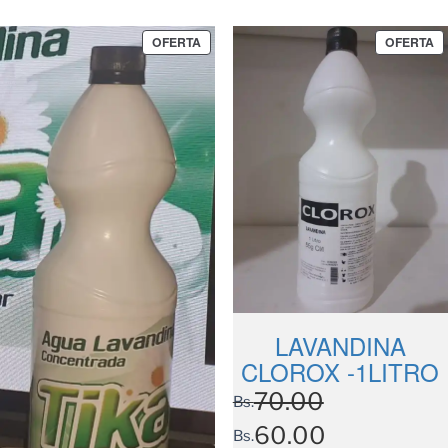
OFERTA
OFERTA
LAVANDINA
CLOROX -1LITRO
70.00
Bs.
60.00
Bs.