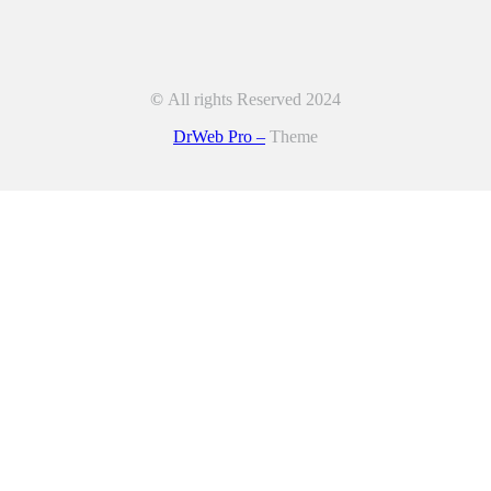
©
All rights Reserved 2024
DrWeb Pro –
Theme
 caracteres de números y letras, y contener al menos 1 letra mayúscul