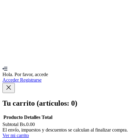
I agree with storage and handling of my data by this website.
Política
Recordarme
Sign In
Registro
Restaurar la contraseña
Send reset link
Password reset link sent
to your email
Cerrar
Confirmation link sent
Por favor, sigue las instrucciones enviadas a t
Your application is sent
We'll send you an email as soon as your appli
No account?
Registro
Sign In
¿Has olvidado tu contraseña?
Hola. Por favor, accede
Acceder
Registrarse
Tu carrito
(artículos: 0)
Producto
Detalles
Total
Subtotal
Bs.0.00
Productos
El envío, impuestos y descuentos se calculan al finalizar compra.
Ver mi carrito