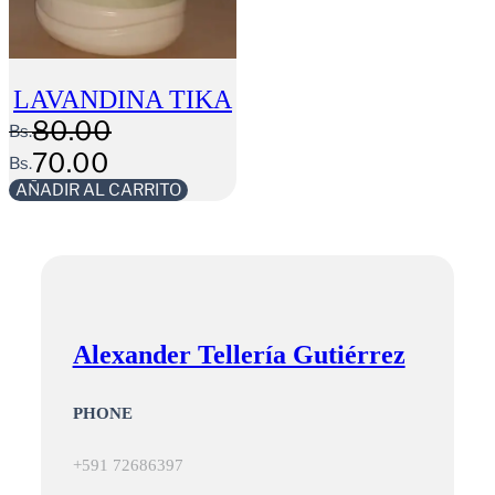
LAVANDINA TIKA
80.00
Bs.
El
70.00
Bs.
precio
El
AÑADIR AL CARRITO
original
precio
era:
actual
Bs.80.00.
es:
Bs.70.00.
Alexander Tellería Gutiérrez
PHONE
+591 72686397