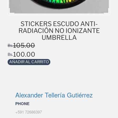
STICKERS ESCUDO ANTI-
RADIACIÓN NO IONIZANTE
UMBRELLA
105.00
Bs.
100.00
Bs.
AÑADIR AL CARRITO
Alexander Tellería Gutiérrez
PHONE
+591 72686397